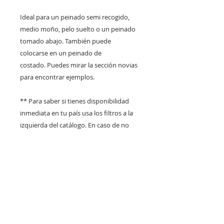
Ideal para un peinado semi recogido,
medio moño, pelo suelto o un peinado
tomado abajo. También puede
colocarse en un peinado de
costado. Puedes mirar la sección novias
para encontrar ejemplos.
** Para saber si tienes disponibilidad
inmediata en tu país usa los filtros a la
izquierda del catálogo. En caso de no
estar puedes encargarlo. Consulta los
plazos de entrega en
claraflortocados@gmail.com