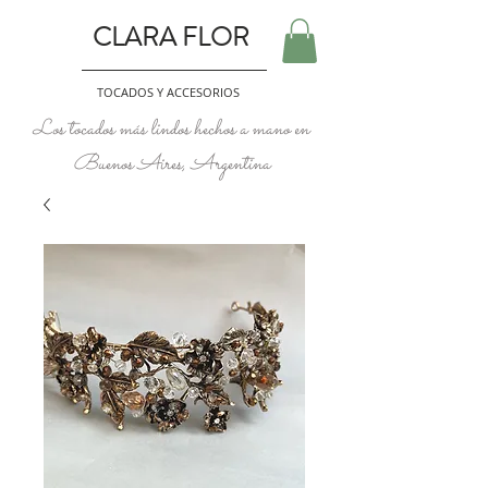
CLARA FLOR
TOCADOS Y ACCESORIOS
Los tocados más lindos hechos a mano en
Buenos Aires, Argentina