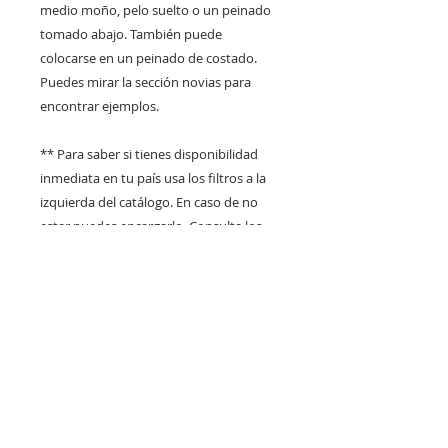
medio moño, pelo suelto o un peinado
tomado abajo. También puede
colocarse en un peinado de costado.
Puedes mirar la sección novias para
encontrar ejemplos.
** Para saber si tienes disponibilidad
inmediata en tu país usa los filtros a la
izquierda del catálogo. En caso de no
estar puedes encargarlo. Consulta los
plazos de entrega en
claraflortocados@gmail.com