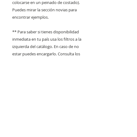
colocarse en un peinado de costado).
Puedes mirar la sección novias para
encontrar ejemplos.
** Para saber si tienes disponibilidad
inmediata en tu país usa los filtros a la
izquierda del catálogo. En caso de no
estar puedes encargarlo. Consulta los
plazos de entrega en
claraflortocados@gmail.com
CLARA FLOR