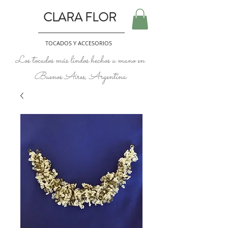
CLARA FLOR
TOCADOS Y ACCESORIOS
Los tocados más lindos hechos a mano en
Buenos Aires, Argentina