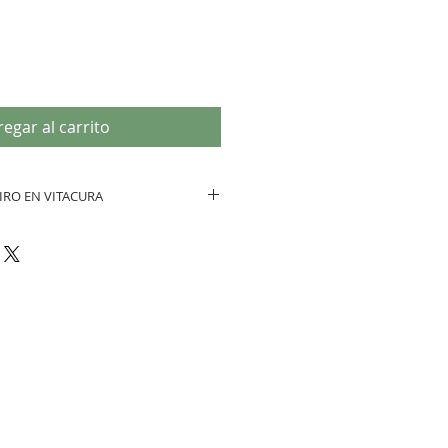
de
oferta
egar al carrito
IRO EN VITACURA