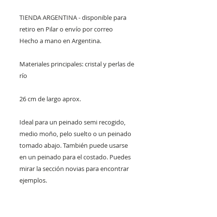
TIENDA ARGENTINA - disponible para
retiro en Pilar o envío por correo
Hecho a mano en Argentina.
Materiales principales: cristal y perlas de
río
26 cm de largo aprox.
Ideal para un peinado semi recogido,
medio moño, pelo suelto o un peinado
tomado abajo. También puede usarse
en un peinado para el costado. Puedes
mirar la sección novias para encontrar
ejemplos.
** Para saber si tienes disponibilidad
inmediata en tu país usa los filtros a la