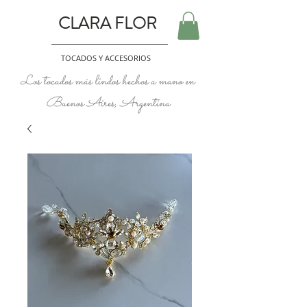
CLARA FLOR
TOCADOS Y ACCESORIOS
Los tocados más lindos hechos a mano en
Buenos Aires, Argentina