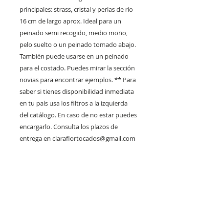
principales: strass, cristal y perlas de río
16 cm de largo aprox. Ideal para un
peinado semi recogido, medio moño,
pelo suelto o un peinado tomado abajo.
También puede usarse en un peinado
para el costado. Puedes mirar la sección
novias para encontrar ejemplos. ** Para
saber si tienes disponibilidad inmediata
en tu país usa los filtros a la izquierda
del catálogo. En caso de no estar puedes
encargarlo. Consulta los plazos de
entrega en claraflortocados@gmail.com
Disponible en Santiago
a partir del
04/08/2017
Los tocados disponible en Santiago