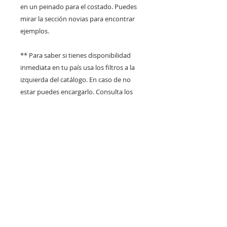
en un peinado para el costado. Puedes
mirar la sección novias para encontrar
ejemplos.
** Para saber si tienes disponibilidad
inmediata en tu país usa los filtros a la
izquierda del catálogo. En caso de no
estar puedes encargarlo. Consulta los
plazos de entrega en
claraflortocados@gmail.com
CLARA FLOR