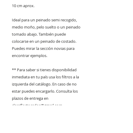
10 cm aprox.
Ideal para un peinado semi recogido,
medio moño, pelo suelto o un peinado
tomado abajo. También puede
colocarse en un peinado de costado.
Puedes mirar la sección novias para
encontrar ejemplos.
** Para saber si tienes disponibilidad
inmediata en tu país usa los filtros a la
izquierda del catálogo. En caso de no
estar puedes encargarlo. Consulta los
plazos de entrega en
claraflortocados@gmail.com
DISPONIBLE PARA RETIRO
EN VITACURA