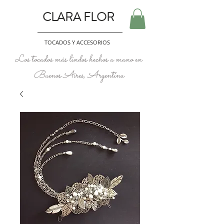
CLARA FLOR
TOCADOS Y ACCESORIOS
Los tocados más lindos hechos a mano en
Buenos Aires, Argentina