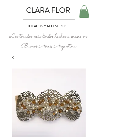
CLARA FLOR
TOCADOS Y ACCESORIOS
Los tocados más lindos hechos a mano en
Buenos Aires, Argentina