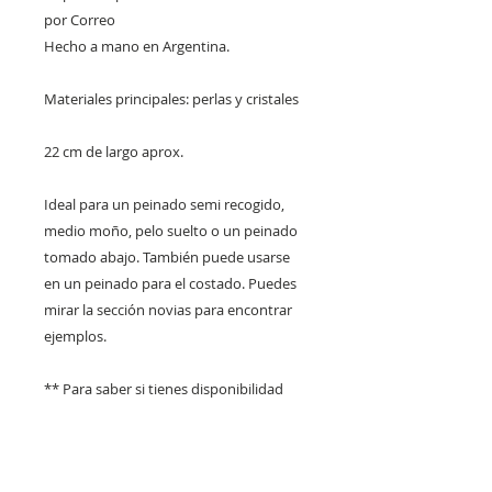
por Correo
Hecho a mano en Argentina.
Materiales principales: perlas y cristales
22 cm de largo aprox.
Ideal para un peinado semi recogido,
medio moño, pelo suelto o un peinado
tomado abajo. También puede usarse
en un peinado para el costado. Puedes
mirar la sección novias para encontrar
ejemplos.
** Para saber si tienes disponibilidad
inmediata en tu país usa los filtros a la
izquierda del catálogo. En caso de no
estar puedes encargarlo. Consulta los