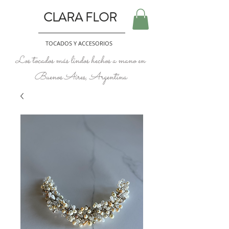
CLARA FLOR
TOCADOS Y ACCESORIOS
Los tocados más lindos hechos a mano en
Buenos Aires, Argentina