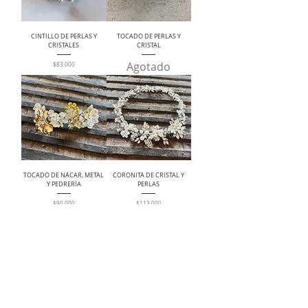
CINTILLO DE PERLAS Y
TOCADO DE PERLAS Y
CRISTALES
CRISTAL
Agotado
Precio
$83.000
TOCADO DE NÁCAR, METAL
CORONITA DE CRISTAL Y
Y PEDRERÍA
PERLAS
Precio
Precio
$90.000
$113.000
TOCADO DE FLORES DE
SET PIN CRISTAL ESTRELLA