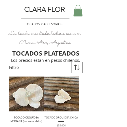
CLARA FLOR
TOCADOS Y ACCESORIOS
Los tocados más lindos hechos a mano en
Buenos Aires, Argentina
TOCADOS PLATEADOS
Los precios están en pesos chilenos.​
Filtro
TOCADO ORQUÍDEA
TOCADO ORQUÍDEA CHICA
MEDIANA (varios modelos)
Precio
$35.000